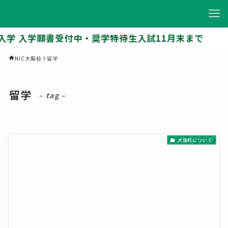
入学 入学願書受付中・奨学特待生入試11月末まで
NIC大阪校
留学
留学
– tag –
大阪校について