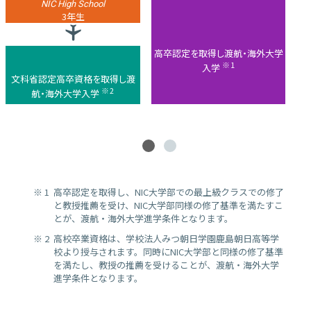
NIC High School
3年生
文科
高卒認定を取得し渡航・海外大学
※1
入学
文科省認定高卒資格を取得し渡
※2
航・海外大学入学
高卒認定を取得し、NIC大学部での最上級クラスでの修了
と教授推薦を受け、NIC大学部同様の修了基準を満たすこ
とが、渡航・海外大学進学条件となります。
高校卒業資格は、学校法人みつ朝日学園鹿島朝日高等学
校より授与されます。同時にNIC大学部と同様の修了基準
を満たし、教授の推薦を受けることが、渡航・海外大学
進学条件となります。