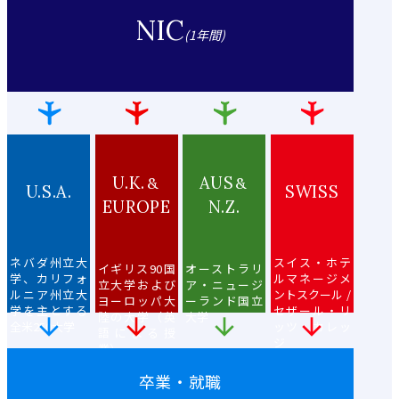
NIC
(1年間)




U.K.
AUS
&
&
U.S.A.
SWISS
EUROPE
N.Z.
ネバダ州立大
スイス・ホテ
イギリス90国
オーストラリ
学、カリフォ
ルマネージメ
立大学および
ア・ニュージ
ルニア州立大
ントスクール /
ヨーロッパ大
ーランド国立
学を主とする
セザール・リ
陸の大学（英
大学




全米250大学
ッツ・カレッ
語による授
ジ
業）
卒業
・
就職