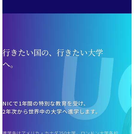
⾏きたい国の、
⾏きたい大学
へ。
NICで1年間の特別な教育を受け、
2年次から世界中の大学へ進学します。
進学先はアメリカ・カナダ250大学。ロンドン大学各校