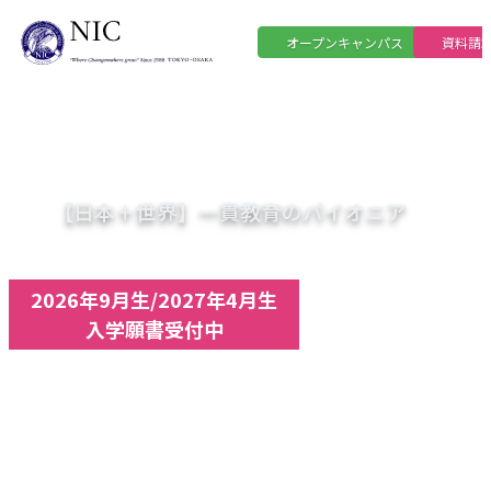
オープンキャンパス
資料請
CHANGE YOUR FUTURE
人生を変える「本気の留学」
【⽇本＋世界】⼀貫教育のパイオニア
2026年9月生/2027年4月生
入学願書受付中
35年以上の歴史と
1万人の海外大学進学実績