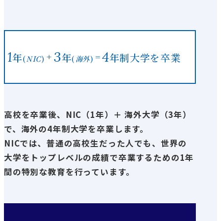
1
3
4
年
年
年制大学を卒業
+
=
(
NIC
)
(
海外
)
高校を卒業後、NIC（1年）＋ 海外⼤学（3年）
で、海外の4年制⼤学を卒業します。
NICでは、普通の高校⽣だった⼈でも、世界の
⼤学をトップレベルの成績で卒業するための1年
間の特別な教育を⾏っています。