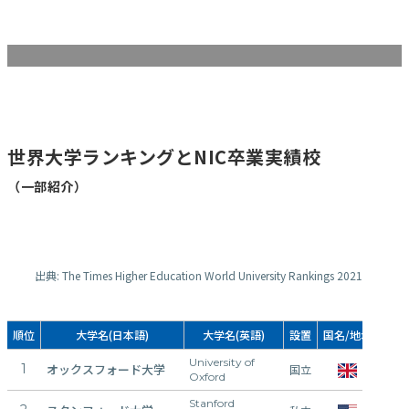
卒業実績
世界⼤学ランキングとNIC卒業実績校
（一部紹介）
出典: The Times Higher Education World University Rankings 2021
順位
大学名(日本語)
大学名(英語)
設置
国名/地域
総合
University of
1
オックスフォード大学
9
国立
Oxford
Stanford