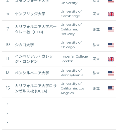
2
スタンフォード大学
9
私立
University
University of
6
ケンブリッジ大学
9
国立
Cambridge
University of
カリフォルニア大学バー
7
9
州立
California,
クレー校（UCB)
Berkeley
University of
10
シカゴ大学
9
私立
Chicago
インペリアル・カレッ
Imperial College
11
8
国立
ジ・ロンドン
London
University of
13
ペンシルベニア大学
8
私立
Pennsylvania
University of
カリフォルニア大学ロサ
15
8
州立
California, Los
ンゼルス校 (UCLA)
Angeles
・
・
・