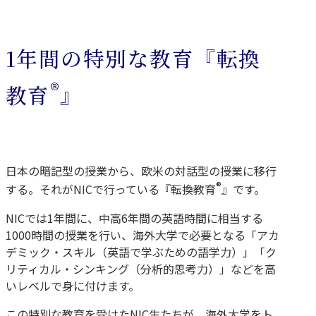
1年間の特別な教育『転換
®
教育
』
⽇本の暗記型の授業から、欧⽶の対話型の授業に移⾏
®
する。それがNICで⾏っている『転換教育
』です。
NICでは1年間に、中高6年間の英語時間に相当する
1000時間の授業を⾏い、海外⼤学で必要となる「アカ
デミック・スキル（英語で学ぶための語学⼒）」「ク
リティカル・シンキング（分析的思考⼒）」などを高
いレベルで⾝に付けます。
この特別な教育を受けたNIC⽣たちが、海外⼤学をト