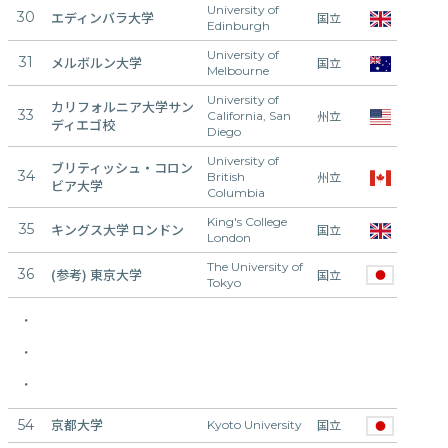
University of
30
エディンバラ大学
7
国立
Edinburgh
University of
31
メルボルン大学
7
国立
Melbourne
University of
カリフォルニア大学サン
33
7
州立
California, San
ディエゴ校
Diego
University of
ブリティッシュ・コロン
34
7
州立
British
ビア大学
Columbia
King's College
35
キングス大学 ロンドン
7
国立
London
The University of
36
(参考) 東京大学
7
国立
Tokyo
・
・
・
京都大学
54
国立
7
Kyoto University