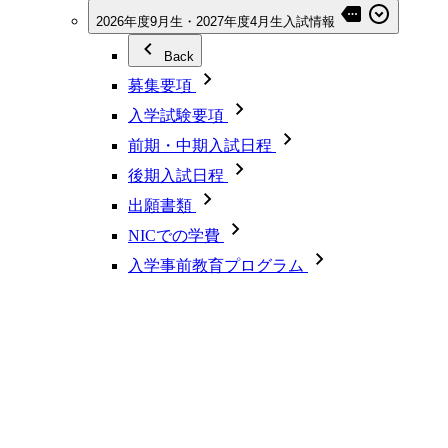
2026年度9月生・2027年度4月生入試情報
Back
募集要項
入学試験要項
前期・中期入試日程
後期入試日程
出願書類
NICでの学費
入学事前教育プログラム