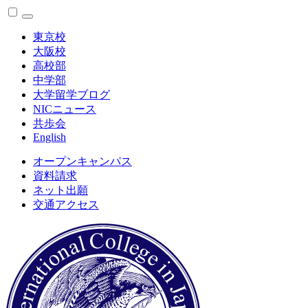
東京校
大阪校
高校部
中学部
大学留学ブログ
NICニュース
共歩会
English
オープンキャンパス
資料請求
ネット出願
交通アクセス