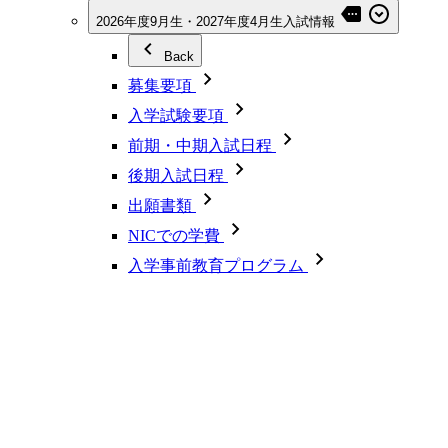
2026年度9月生・2027年度4月生入試情報
Back
募集要項
入学試験要項
前期・中期入試日程
後期入試日程
出願書類
NICでの学費
入学事前教育プログラム