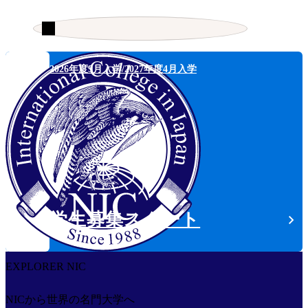
検索
検索キーワード入力
2026年度9月入学/2027年度4月入学
海外大学の学位取得を目指すなら正規留学。
NICから世界の名門大学へ、
学位取得への道を、ここから切り拓こう。
学生募集スタート
EXPLORER NIC
NICから世界の名門大学へ