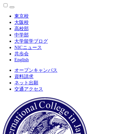
東京校
大阪校
高校部
中学部
大学留学ブログ
NICニュース
共歩会
English
オープンキャンパス
資料請求
ネット出願
交通アクセス