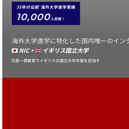
35年の伝統
海外大学進学実績
10,000
人突破！
海外大学進学に特化した国内唯一のイン
NIC
イギリス国立大学
＋
日英一貫教育でイギリスの国立大学卒業を目指す