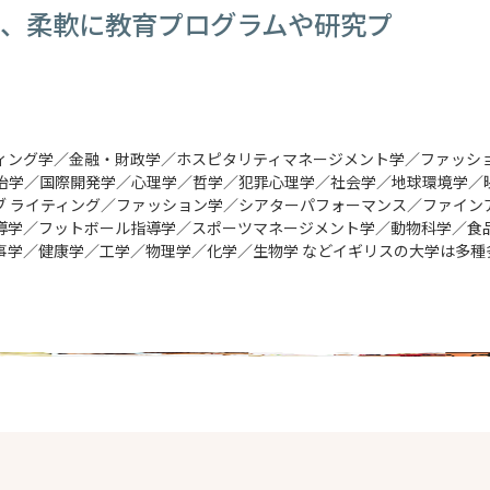
ら、柔軟に教育プログラムや研究プ
ィング学／金融・財政学／ホスピタリティマネージメント学／ファッシ
治学／国際開発学／心理学／哲学／犯罪心理学／社会学／地球環境学／
ブ ライティング／ファッション学／シアターパフォーマンス／ファイン
導学／フットボール指導学／スポーツマネージメント学／動物科学／食
事学／健康学／工学／物理学／化学／生物学 などイギリスの大学は多種