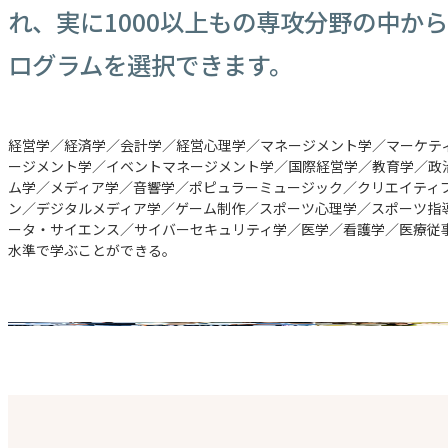
れ、実に1000以上もの専攻分野の中か
ログラムを選択できます。
経営学／経済学／会計学／経営心理学／マネージメント学／マーケテ
ージメント学／イベントマネージメント学／国際経営学／教育学／政
ム学／メディア学／音響学／ポピュラーミュージック／クリエイティ
ン／デジタルメディア学／ゲーム制作／スポーツ心理学／スポーツ指
ータ・サイエンス／サイバーセキュリティ学／医学／看護学／医療従
水準で学ぶことができる。