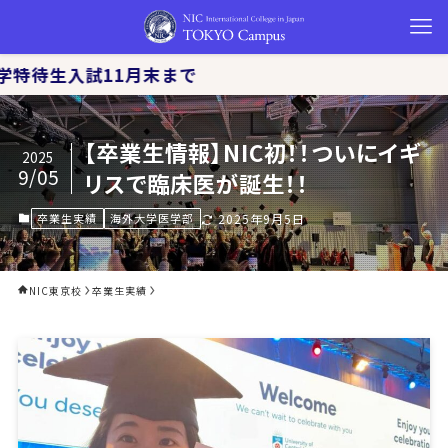
入試11月末まで
【卒業生情報】NIC初！！ついにイギ
2025
9/05
リスで臨床医が誕生！！
2025年9月5日
卒業生実績
海外大学医学部
NIC東京校
卒業生実績