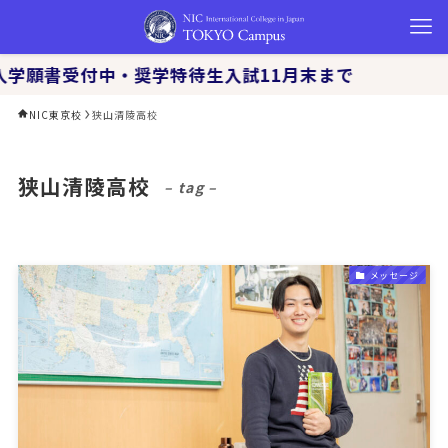
 入学願書受付中・奨学特待生入試11月末まで
NIC東京校
狭山清陵高校
狭山清陵高校
– tag –
メッセージ