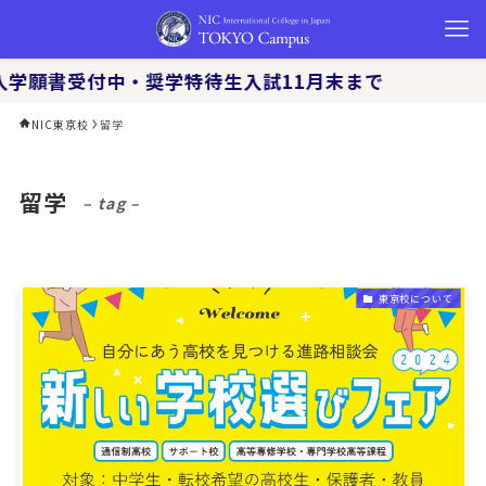
入学願書受付中・奨学特待生入試11月末まで
NIC東京校
留学
留学
– tag –
東京校について