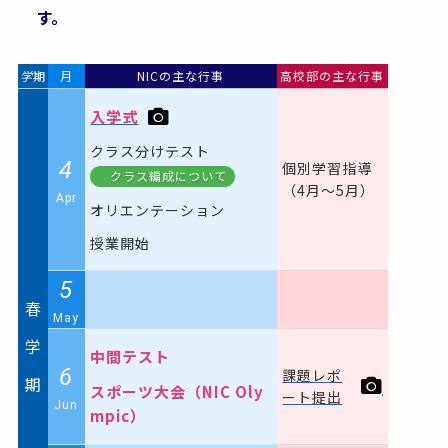
す。
学
期
月
NICの主な行事
高校部の主な行事
入学式
クラス分けテスト
4
個別学習指導
クラス編成について
（4月〜5月）
Apr
オリエンテーション
授業開始
5
春
May
学
中間テスト
6
課題レポ
期
スポーツ大会（NIC Oly
ート提出
Jun
mpic）