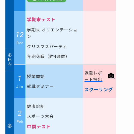
学期末テスト
学期末 オリエンテーショ
12
ン
Dec
クリスマスパーティ
冬
冬期休暇（約4週間）
休
み
課題レポ
授業開始
1
ート提出
就職セミナー
Jan
スクーリング
健康診断
2
スポーツ大会
Feb
冬
中間テスト