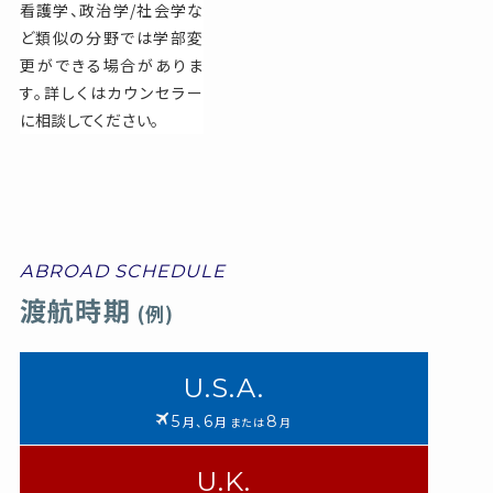
看護学、政治学/社会学な
ど類似の分野では学部変
更ができる場合がありま
す。詳しくはカウンセラー
に相談してください。
ABROAD SCHEDULE
渡航時期
(例)
U.S.A.
5
6
8
月、
月
または
月
U.K.