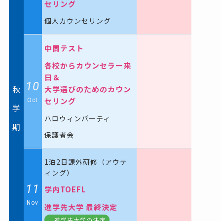
セリング
個人カウンセリング
中間テスト
各校からカウンセラー来
日＆
10
秋
大学選びのためのカウン
セリング
Oct
学
ハロウィンパーティ
期
保護者会
1泊2日課外研修（アウテ
ィング）
11
学内TOEFL
Nov
進学先大学 最終決定
進学先大学の決定