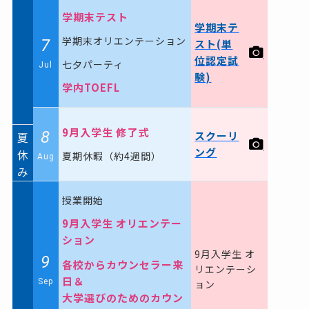
学期末テスト
学期末テ
学期末オリエンテーション
7
スト(単
位認定試
七夕パーティ
Jul
験)
学内TOEFL
9月入学生 修了式
8
スクーリ
夏
ング
休
夏期休暇（約4週間）
Aug
み
授業開始
9月入学生 オリエンテー
ション
9月入学生 オ
9
各校からカウンセラー来
リエンテーシ
日＆
Sep
ョン
大学選びのためのカウン