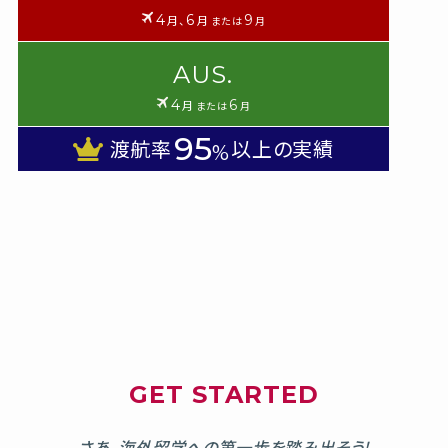
4
6
9
月、
月
または
月
AUS.
4
6
月
または
月
95
渡航率
以上の実績
%
GET STARTED
さあ、海外留学への第一歩を踏み出そう!