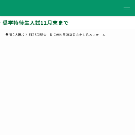
奨学特待生入試11月末まで
NIC大阪校
IELTS説明会＋NIC無料英語講習会申し込みフォーム