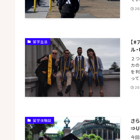
20
【
留学生活
ル・
２つ
カの
を判
って
20
さ
留学体験談
⇒U
今回