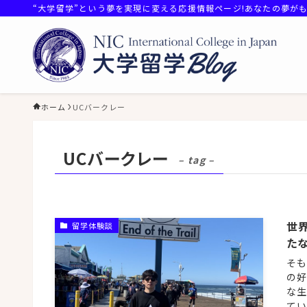
“大学留学”という夢を実現に変える応援情報ページ!あなたの夢が
ホーム
UCバークレー
UCバークレー
– tag –
世界
留学体験談
た
そも
の好
な生
てい