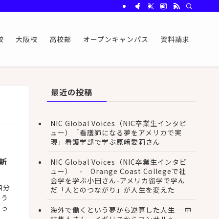
校
大阪校
高校部
オープンキャンパス
資料請求
最近の投稿
NIC Global Voices（NIC卒業生インタビ
ュー）「看護師になる夢をアメリカで実
現」看護学部で学ぶ原﨑愛莉さん
、新
NIC Global Voices（NIC卒業生インタビ
ュー） - Orange Coast Collegeで社
会学を学ぶ小田さん-アメリカ留学で学ん
自分
だ「人とのつながり」が人生を変えた
よう
張っ
海外で働くという夢から逆算した人生 ―中
村隼人さん、イギリスからコンサルへ―