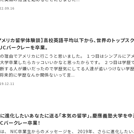
22.09.16
#アメリカ留学体験談】高校英語平均以下から、世界のトップス
UCバークレーを卒業。
の理由でアメリカに行こうと思いました。 １つ目はシンプルにア
大学卒業したらカッコいいかなと思ったからです。 ２つ目は学歴
断する人が嫌いだったので学歴気にしてる人達が追いつけない学
将来的に学歴なんか関係ないって言...
19.12.11
らに進化したいあなたに送る「本気の留学」。慶應義塾大学を中
Cバークレー卒業！
は、 NIC卒業生からのメッセージを、 2019年、さらに進化した