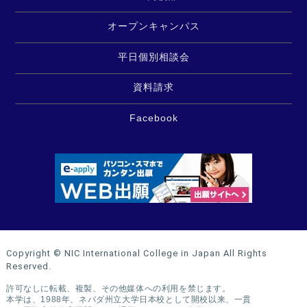
オープンキャンパス
平日個別相談会
資料請求
Facebook
Copyright © NIC International College in Japan All Rights
Reserved.
許可なしに転載、複製、その他媒体への利用を禁じます。
本学は、1988年、ネバダ州立大学日本校として開校以来、一貫