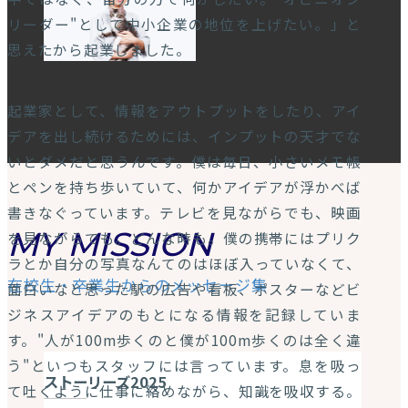
リーダー"として中小企業の地位を上げたい。」と
思えたから起業しました。
起業家として、情報をアウトプットをしたり、アイ
デアを出し続けるためには、インプットの天才でな
いとダメだと思うんです。僕は毎日、小さいメモ帳
とペンを持ち歩いていて、何かアイデアが浮かべば
書きなぐっています。テレビを見ながらでも、映画
を見ながらでも。どんな時も。僕の携帯にはプリク
ラとか自分の写真なんてのはほぼ入っていなくて、
面白いなと思った駅の広告や看板、ポスターなどビ
ジネスアイデアのもとになる情報を記録していま
す。"人が100m歩くのと僕が100m歩くのは全く違
う"といつもスタッフには言っています。息を吸っ
て吐くように仕事に絡めながら、知識を吸収する。