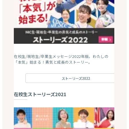
川﨑 美苗
さん
獣医師
MY MISSION
在校生・卒業生からのメッセージ集
ストーリーズ2025