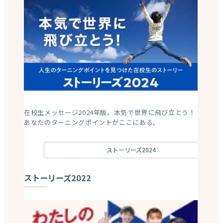
萩生田 愛
さん
村尾 隆介
さん
AFRIKA ROSE（アフリカロー
スターブランド株式会社 代表
ズ）代表
鈴木 亜衣里
武井 敦彦
さん
さん
プロダンサー
Passion Sports Training 代表
磯野 史明
さん
工藤 克訓
さん
えいごのあき先生