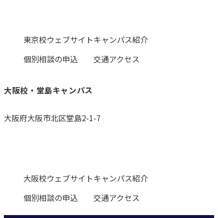
ント（2017-2018冬版）。
Be Special! 2nd
Be Tough!
My Mission 海外編2017年版。海外の大学で学ぶ卒業生
からのメッセージ。