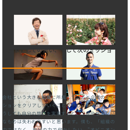
全国各地での講演は年100回を超える。
© Ryu Murao 2016
起業家としての思い、そして次のミッショ
ン
会社という大きな組織に所属していると企業のミッ
ションをクリアしていくことが中心になるので、ど
うしても自分の想いを実現するという使命感みたい
なものは失われやすいと思います。僕も、「組織の
中ではなく、自分の力で何かしたい。"オピニオン