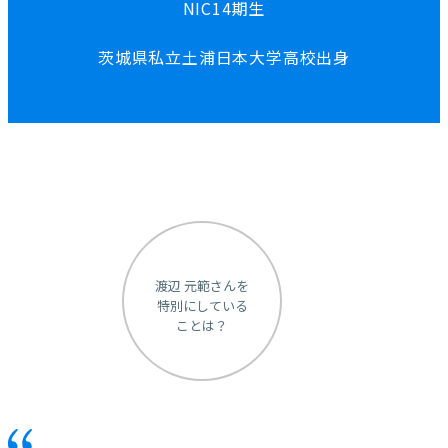
NIC14期生
茨城県私立土浦日本大学高校出身
渡辺 元範さんを
特別にしている
ことは？