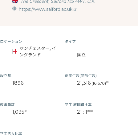
The Crescent, Salford M5 4WT, U.K.
https://www.salford.ac.uk
ロケーション
タイプ
マンチェスター, イ
ングランド
国立
設立年
総学生数(学部生数)
1896
21,316
(1)
(16,670)
教職員数
学生-教職員比率
1,035
21 : 1
(2)
(1)(2)
学生男女比率