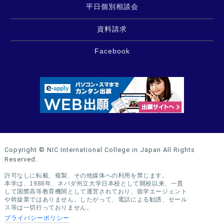
平日個別相談会
資料請求
Facebook
Copyright © NIC International College in Japan All Rights
Reserved.
許可なしに転載、複製、その他媒体への利用を禁じます。
本学は、1988年、ネバダ州立大学日本校として開校以来、一貫
して国際高等教育機関として運営されており、留学エージェント
や斡旋業ではありません。したがって、電話による勧誘、セール
ス等は一切行っておりません。
プライバシーポリシー