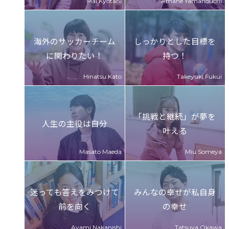
海外のサッカーチーム
しっかりとした目標を
に
関わりたい！
持つ！
「挑戦と継続」が夢を
人生の主役は自分
叶える
迷っても答えをみつけて
みんなの幸せが私自身
前を向く
の幸せ