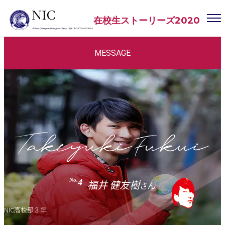
在校生ストーリーズ2020
MESSAGE
No.
4
福井 健友樹
さん
NIC高校部３年