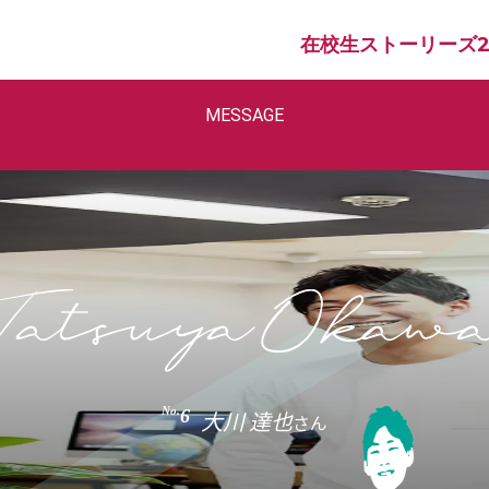
在校生ストーリーズ2
MESSAGE
No.
6
大川 達也
さん