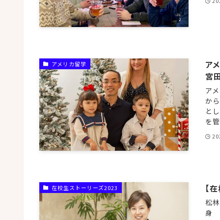
20
ア
アメリカ留学
宮
アメ
から
とし
を管
20
【在
在校生ストーリーズ2023
松林
身 