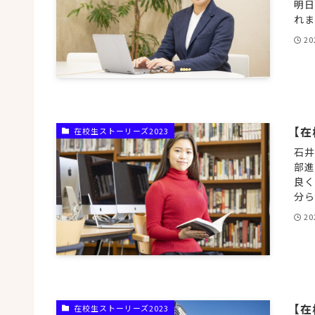
明日
れま
20
【
在校生ストーリーズ2023
石井
部進学
良く
分ら
20
【在
在校生ストーリーズ2023