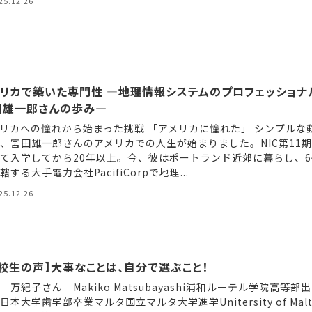
25.12.26
メリカで築いた専門性 ―地理情報システムのプロフェッショナ
田雄一郎さんの歩み―
リカへの憧れから始まった挑戦 「アメリカに憧れた」 シンプルな
、宮田雄一郎さんのアメリカでの人生が始まりました。NIC第11
て入学してから20年以上。今、彼はポートランド近郊に暮らし、6
轄する大手電力会社PacifiCorpで地理...
25.12.26
校生の声】大事なことは、自分で選ぶこと！
 万紀子さん Makiko Matsubayashi浦和ルーテル学院高等部出
日本大学歯学部卒業マルタ国立マルタ大学進学Unitersity of Malt