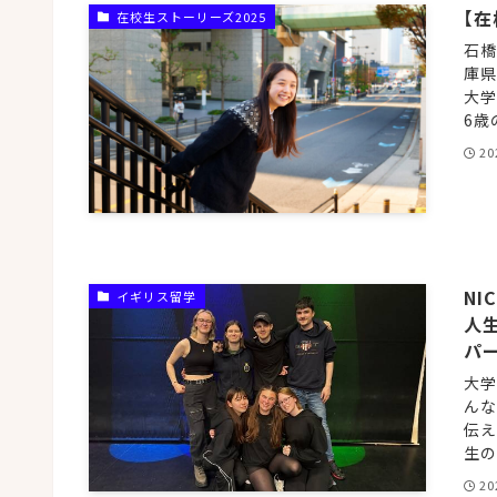
【
在校生ストーリーズ2025
石橋
庫県
大学
6歳
20
NI
イギリス留学
人生
パ
大学
んな
伝え
生のス
20