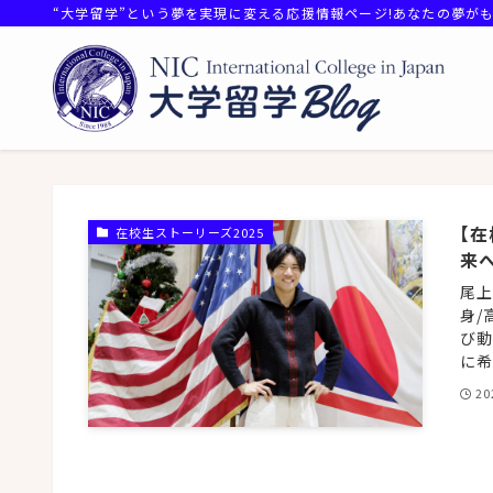
“大学留学”という夢を実現に変える応援情報ページ!あなたの夢が
【在
在校生ストーリーズ2025
来
尾上
身/
び動
に希
20