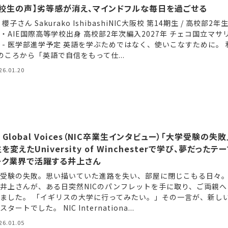
在校生の声】劣等感が消え、マインドフルな毎日を過ごせる
 櫻子さん Sakurako IshibashiNIC大阪校 第14期生 / 高校部2年
・AIE国際高等学校出身 高校部2年次編入2027年 チェコ国立マサ
 - 医学部進学予定 英語を学ぶためではなく、使いこなすために。 
のころから「英語で自信をもって仕...
26.01.20
C Global Voices（NIC卒業生インタビュー）「大学受験の失敗
を変えたUniversity of Winchesterで学び、夢だったテ
ーク業界で活躍する井上さん
受験の失敗。思い描いていた進路を失い、部屋に閉じこもる日々
井上さんが、ある日突然NICのパンフレットを手に取り、ご両親へ
ました。 「イギリスの大学に行ってみたい。」その一言が、新し
タートでした。 NIC Internationa...
26.01.05