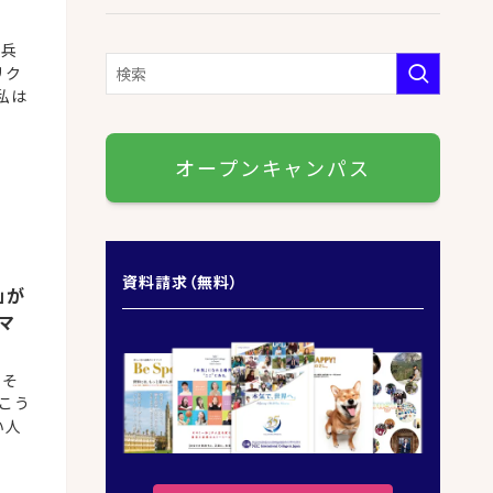
生兵
リク
私は
オープンキャンパス
資料請求（無料）
」が
ーマ
。そ
こう
い人