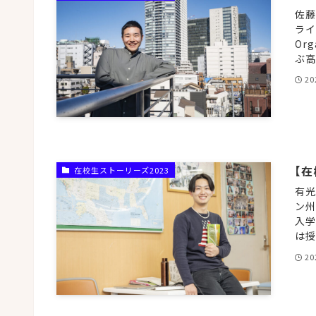
佐藤
ライデ
Or
ぶ高
20
【在
在校生ストーリーズ2023
有光
ン州立
入学
は授
20