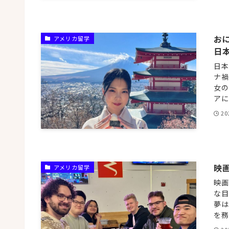
おに
アメリカ留学
日
日本
ナ禍
女の
アに
20
映
アメリカ留学
映画
な目
夢は
を務