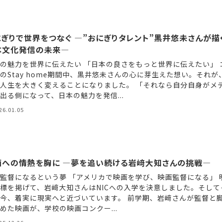
ぎりで世界をつなぐ ―”おにぎりタレント”黒井悠未さんが描
本文化発信の未来―
の魅力を世界に伝えたい 「日本の良さをもっと世界に伝えたい」 
のStay home期間中、黒井悠未さんの心に芽生えた想い。それが
人生を大きく変えることになりました。 「それなら自分自身がメ
出る側になって、日本の魅力を発信...
26.01.05
画への情熱を胸に ―夢を追い続ける岩﨑大知さんの挑戦―
監督になるという夢 「アメリカで映画を学び、映画監督になる」 
標を掲げて、岩﨑大知さんはNICへの入学を決意しました。そして
今、着実に現実へと近づいています。 前学期、岩﨑さんが監督と
めた映画が、学校の映画コンクー...