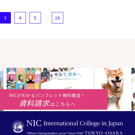
3
4
5
16
...
NICがわかるパンフレット無料贈呈！
資料請求
はこちらへ