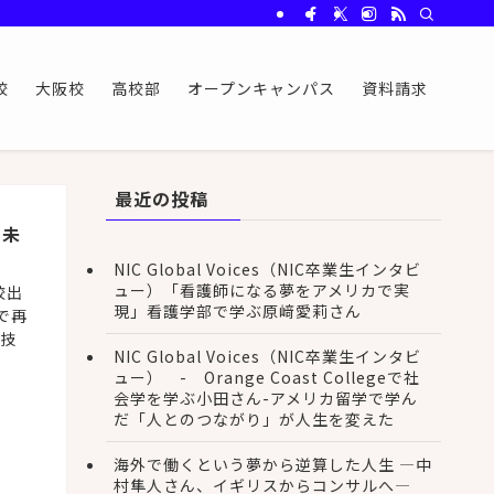
校
大阪校
高校部
オープンキャンパス
資料請求
最近の投稿
く未
NIC Global Voices（NIC卒業生インタビ
ュー）「看護師になる夢をアメリカで実
校出
現」看護学部で学ぶ原﨑愛莉さん
で再
競技
NIC Global Voices（NIC卒業生インタビ
ュー） - Orange Coast Collegeで社
会学を学ぶ小田さん-アメリカ留学で学ん
だ「人とのつながり」が人生を変えた
海外で働くという夢から逆算した人生 ―中
村隼人さん、イギリスからコンサルへ―