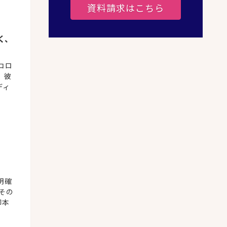
資料請求はこちら
く、
コロ
、彼
ディ
明確
その
脚本