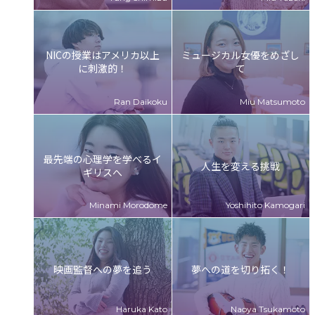
NICの授業はアメリカ以上
ミュージカル女優をめざし
に刺激的！
て
最先端の⼼理学を学べるイ
人生を変える挑戦
ギリスへ
映画監督への夢を追う
夢への道を切り拓く！