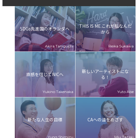
THIS IS ME.これが私なんだ
SDGs先進国のオランダへ
から
新しいアーティストにな
直感を信じてNICへ
る！
新たな⼈⽣の⽬標
CAへの道をめざす