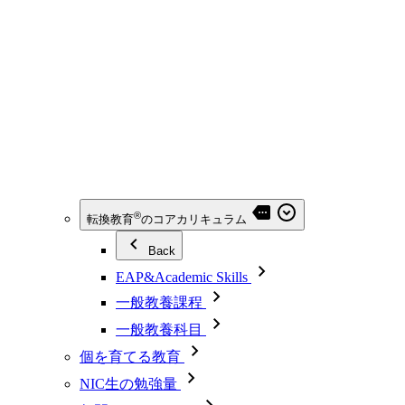
®
転換教育
のコアカリキュラム
Back
EAP&Academic Skills
一般教養課程
一般教養科目
個を育てる教育
NIC生の勉強量