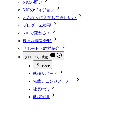
NICの歴史
NICのヴィジョン
どんな人に入学して欲しいか
プログラム概要
NICで変わる！
様々な専攻分野
サポート・教授紹介
グローバル就職
Back
就職サポート
先輩チェンジメーカー
社長特集
就職実績