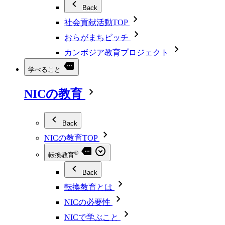
Back
社会貢献活動TOP
おらがまちピッチ
カンボジア教育プロジェクト
学べること
NICの教育
Back
NICの教育TOP
®
転換教育
Back
転換教育とは
NICの必要性
NICで学ぶこと