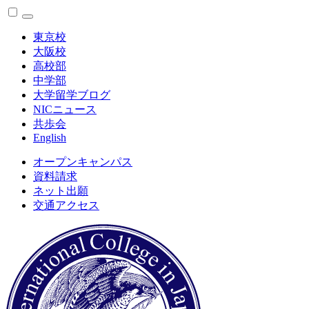
東京校
大阪校
高校部
中学部
大学留学ブログ
NICニュース
共歩会
English
オープンキャンパス
資料請求
ネット出願
交通アクセス