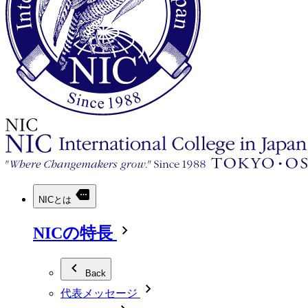
NICとは
NICの特長
Back
代表メッセージ