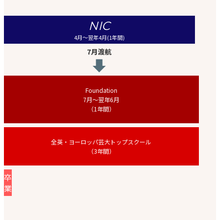
NIC
4月〜翌年4月(1年間)
7月渡航
Foundation
7月〜翌年6月
（1年間）
全英・ヨーロッパ芸大トップスクール
（3年間）
卒
業