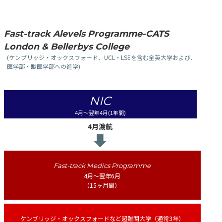
Fast-track Alevels Programme-CATS
London & Bellerbys College
(ケンブリッジ・オックスフォード、UCL・LSEを含む全英大学および、
医学部・獣医学部への進学)
NIC
4月〜翌年4月(1年間)
4月渡航
Fast-track Medics Programme
4月〜翌年6月
（15ヶ月間）
ケンブリッジ・オックスフォードなど超難関大学（通常3年）