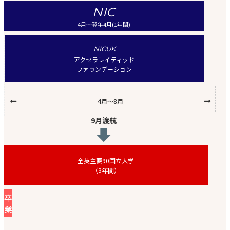
NIC
4月〜翌年4月(1年間)
NICUK
アクセラレイティッド
ファウンデーション
4月〜8月
9月渡航
全英主要90国立大学
（3年間）
卒
業