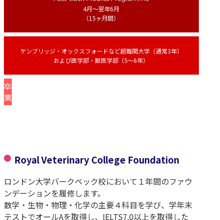
4月〜翌年6月
（15ヶ月間）
ケンブリッジ・オックスフォードなど超難関大学（通常3年）
および医学部・獣医学部（5〜6年）
卒
業
Royal Veterinary College Foundation
ロンドン大学バークベック校において１年間のファウ
ンデーションを履修します。
数学・生物・物理・化学の主要４科目を学び、学年末
テストでオールAを取得し、IELTS7.0以上を取得した