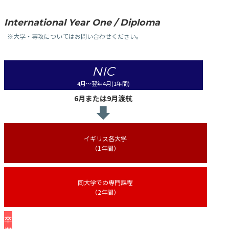
International Year One / Diploma
※大学・専攻についてはお問い合わせください。
NIC
4月〜翌年4月(1年間)
6月または
9月渡航
イギリス各大学
（1年間）
同大学での専門課程
（2年間）
卒