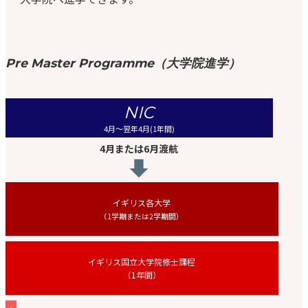
Pre Master Programme（大学院進学）
NIC
4月〜翌年4月(1年間)
4月または
6月渡航
イギリス各大学
（1学期または2学期間）
イギリス国立大学院修士課程
（1年間）