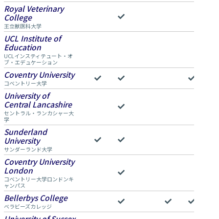
Royal Veterinary
College
王立獣医科大学
UCL Institute of
Education
UCLインスティテュート・オ
ブ・エデュケーション
Coventry University
コベントリー大学
University of
Central Lancashire
セントラル・ランカシャー大
学
Sunderland
University
サンダーランド大学
Coventry University
London
コベントリー大学ロンドンキ
ャンパス
Bellerbys College
ベラビーズカレッジ
University of Sussex