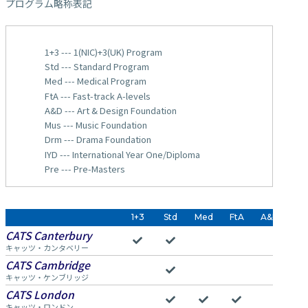
プログラム略称表記
1+3 --- 1(NIC)+3(UK) Program
Std --- Standard Program
Med --- Medical Program
FtA --- Fast-track A-levels
A&D --- Art & Design Foundation
Mus --- Music Foundation
Drm --- Drama Foundation
IYD --- International Year One/Diploma
Pre --- Pre-Masters
1+3
Std
Med
FtA
A&D
Mu
CATS Canterbury
キャッツ・カンタベリー
CATS Cambridge
キャッツ・ケンブリッジ
CATS London
キャッツ・ロンドン