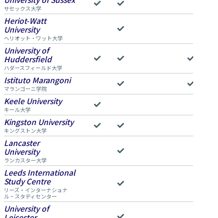
サセックス大学
Heriot-Watt
University
ヘリオット・ワット大学
University of
Huddersfield
ハダースフィールド大学
Istituto Marangoni
マランゴーニ学院
Keele University
キール大学
Kingston University
キングストン大学
Lancaster
University
ランカスター大学
Leeds International
Study Centre
リーズ・インターナショナ
ル・スタディセンター
University of
Leicester