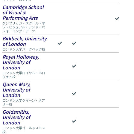
Cambridge School
of Visual &
Performing Arts
ケンブリッジ・スクール・オ
ブ・ビジュアル・アンド・パ
フォーミング・アーツ
Birkbeck, University
of London
ロンドン大学バークベック校
Royal Holloway,
University of
London
ロンドン大学ロイヤル・ホロ
ウェイ校
Queen Mary,
University of
London
ロンドン大学クイーン・メア
リー校
Goldsmiths,
University of
London
ロンドン大学ゴールドスミス
校