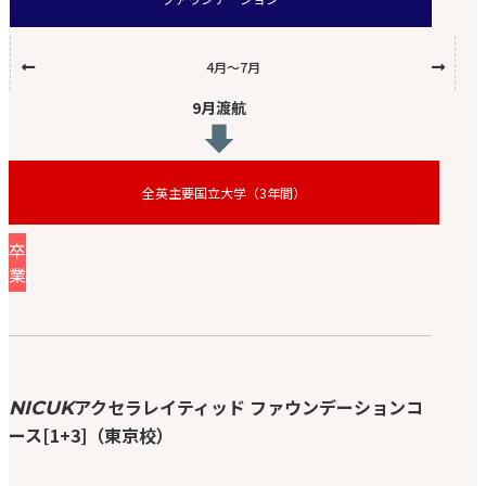
4月〜7月
9月渡航
全英主要国立大学（3年間）
卒
業
アクセラレイティッド ファウンデーションコ
NICUK
ース[1+3]（東京校）