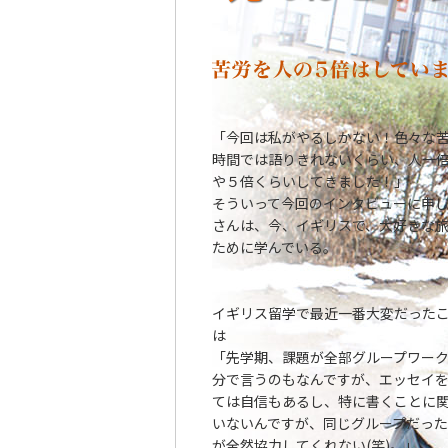
「今回は私がやるしかない！色々な
時間では語りきれないくらい、人一
や５倍くらいしてきました！」
そういって今回のインタビューに申
さんは、今、イギリスで、大好きな
ために学んでいる。
イギリス留学で最近一番大変だった
は
「先学期、課題が全部グループワー
分で言うのもなんですが、エッセイ
ては自信もあるし、特に書くことに
いないんですが、同じグループだっ
が全然協力してくれない(笑)。」