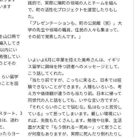
践的で、実際に隣町の役場の人とチームを組ん
います
で、町の活性化プロジェクトを運営したりもし
た。
「プレゼンテーションも、町の公民館（笑）。大
学の先生や役場の職員、住民の人々も集まって、
を山口県で
その前で発表したんです。」
編入してき
位以内にい
勉強してい
いよいよ6月に卒業を控えた美希さんは、イギリ
うどその
ス留学に興味を持つ読者へのメッセージとして、
こう話してくれた。
くらい留学
「当たり前ですが、こっちに来ると、日本では経
のことを話
験できないことができます。人種もいろいろ、考
え方や価値観が違うのも当たり前。日本に帰って
同世代の人と話をしても、いやな言い方ですが、
『それくらいのことで悩むな。私はもっと苦労し
らスタート、3
ている』って思ってしまいます。厳しい環境にい
後は、迷わ
れば、失敗もたくさんします。勉強や仕事、生活
と、
面が大変で「もう倒れるー死ぬー」って思うこと
ったらヨー
が何度もありますが、実際に死んだり倒れたりし