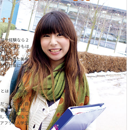
苦労や経験なら２
倍というよりもは
し込んできた美希
旅行を仕事にする
ことは？の問いに
クだったこと。自
を書くことに関し
関しては苦労して
たアフリカ人学生