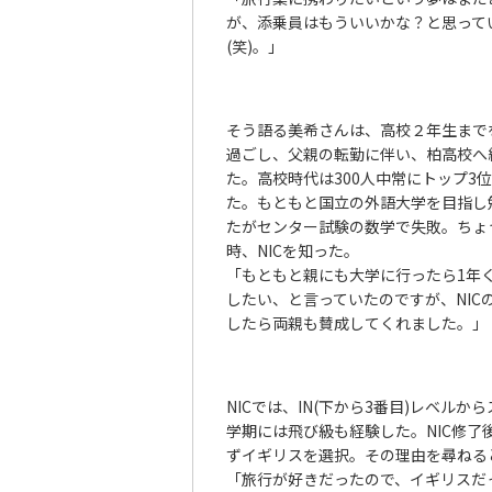
が、添乗員はもういいかな？と思って
(笑)。」
そう語る美希さんは、高校２年生まで
過ごし、父親の転勤に伴い、柏高校へ
た。高校時代は300人中常にトップ3
た。もともと国立の外語大学を目指し
たがセンター試験の数学で失敗。ちょ
時、NICを知った。
「もともと親にも大学に行ったら1年
したい、と言っていたのですが、NIC
したら両親も賛成してくれました。」
NICでは、IN(下から3番目)レベルか
学期には飛び級も経験した。NIC修了
ずイギリスを選択。その理由を尋ねる
「旅行が好きだったので、イギリスだ