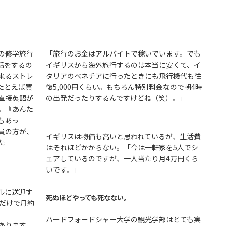
の修学旅行
「旅行のお金はアルバイトで稼いでいます。でも
話をするの
イギリスから海外旅行するのは本当に安くて、イ
来るストレ
タリアのベネチアに行ったときにも飛行機代も往
たとえば買
復5,000円くらい。もちろん特別料金なので朝4時
直接英語が
の出発だったりするんですけどね（笑）。」
。『あんた
もあっ
員の方が、
イギリスは物価も高いと思われているが、生活費
た
はそれほどかからない。「今は一軒家を5人でシ
ェアしているのですが、一人当たり月4万円くら
いです。」
ルに送迎す
死ぬほどやっても死なない。
くだけで月約
ハードフォードシャー大学の観光学部はとても実
あります