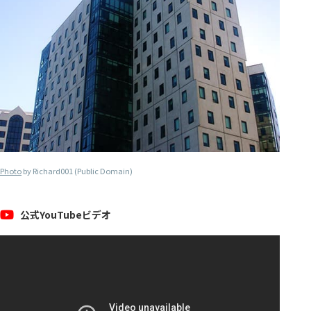
Photo
by Richard001 (Public Domain)
公式YouTubeビデオ