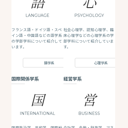
語
心
LANGUAGE
PSYCHOLOGY
フランス語・ドイツ語・スペ
社会心理学、認知心理学、臨
イン語・中国語などの語学系
床心理学などの心理学系の学
の学部学科について紹介して
部学科について紹介していま
います。
す。
語学系
心理学系
国際関係学系
経営学系
国
営
INTERNATIONAL
BUSINESS
国際政治学、平和学、国際紛
会計学、金融・財政学、マネ