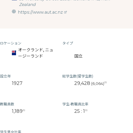
Zealand
https://www.aut.ac.nz
ロケーション
タイプ
オークランド, ニュ
ージーランド
国立
設立年
総学生数(留学生数)
1927
29,428
(1)
(6,064)
教職員数
学生-教職員比率
1,189
25 : 1
(1)
(1)
学生男女比率