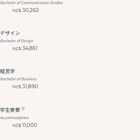
Bachelor of Communication Studies
30,263
デザイン
Bachelor of Design
34,851
経営学
Bachelor of Business
31,890
※
学生寮費
Accommodation
11,000