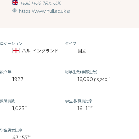
Hull, HU6 7RX, U.K.
https://www.hull.ac.uk
ロケーション
タイプ
ハル, イングランド
国立
設立年
総学生数(学部生数)
1927
16,090
(1)
(13,240)
教職員数
学生-教職員比率
1,025
16 : 1
(2)
(1)(2)
学生男女比率
43 : 57
(1)