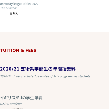
University league tables 2022
The Guardian
53
TUITION & FEES
2020/21 芸術系学部生の年間授業料
2020/21 Undergraduate Tuition Fees / Arts programmes students
イギリス/EUの学生 学費
UK/EU students