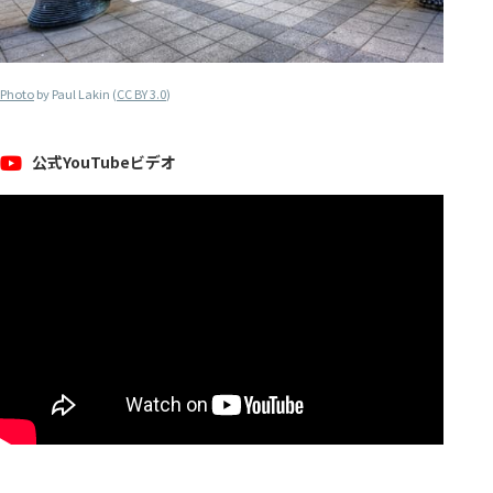
Photo
by Paul Lakin (
CC BY 3.0
)
公式YouTubeビデオ