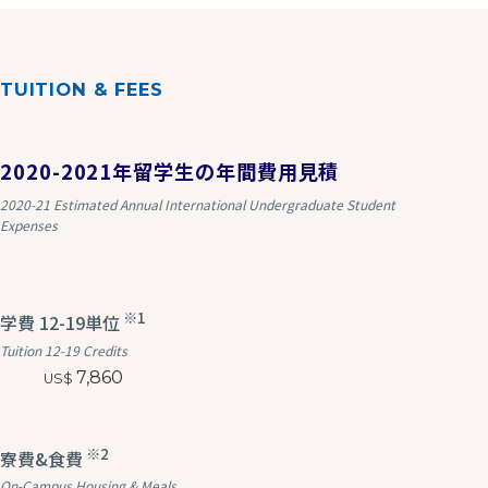
TUITION & FEES
2020-2021年留学生の年間費用見積
2020-21 Estimated Annual International Undergraduate Student
Expenses
※1
学費 12-19単位
Tuition 12-19 Credits
7,860
※2
寮費&食費
On-Campus Housing & Meals