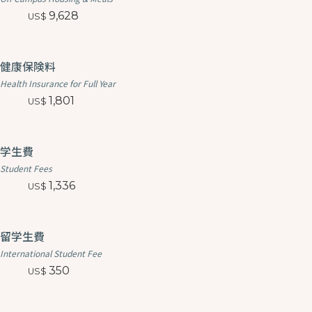
9,628
健康保険料
Health Insurance for Full Year
1,801
学生費
Student Fees
1,336
留学生費
International Student Fee
350