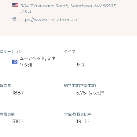
1104 7th Avenue South, Moorhead, MN 56563,
U.S.A.
https://www.mnstate.edu
ロケーション
タイプ
ムーアヘッド, ミネ
ソタ州
州立
設立年
総学生数(学部生数)
1887
5,751
(1)
(4,675)
教職員数
学生-教職員比率
310
19 : 1
(1)
(1)