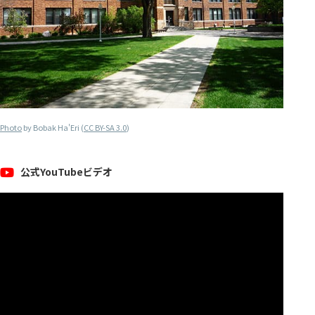
Photo
by Bobak Ha'Eri (
CC BY-SA 3.0
)
公式YouTubeビデオ