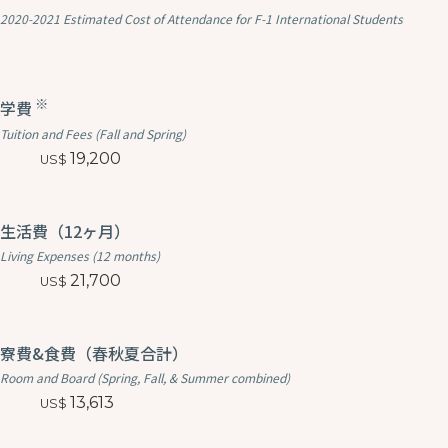
2020-2021 Estimated Cost of Attendance for F-1 International Students
※
学費
Tuition and Fees (Fall and Spring)
19,200
生活費（12ヶ月）
Living Expenses (12 months)
21,700
寮費&食費（春秋夏合計）
Room and Board (Spring, Fall, & Summer combined)
13,613