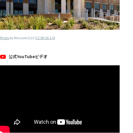
Photo
by Macuser1112 (
CC BY-SA 3.0
)
公式YouTubeビデオ