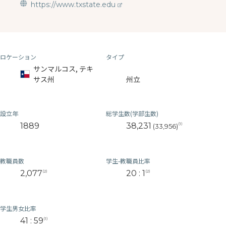
https://www.txstate.edu
ロケーション
タイプ
サンマルコス, テキ
サス州
州立
設立年
総学生数(学部生数)
1889
38,231
(1)
(33,956)
教職員数
学生-教職員比率
2,077
20 : 1
(2)
(2)
学生男女比率
41 : 59
(1)