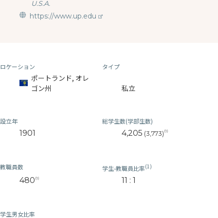
U.S.A.
https://www.up.edu
ロケーション
タイプ
ポートランド, オレ
ゴン州
私立
設立年
総学生数(学部生数)
1901
4,205
(1)
(3,773)
教職員数
(1)
学生-教職員比率
480
11 : 1
(1)
学生男女比率