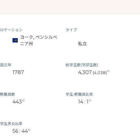
ロケーション
タイプ
ヨーク, ペンシルベ
ニア州
私立
設立年
総学生数(学部生数)
1787
4,307
(1)
(4,038)
教職員数
学生-教職員比率
443
14 : 1
(1)
(1)
学生男女比率
56 : 44
(1)