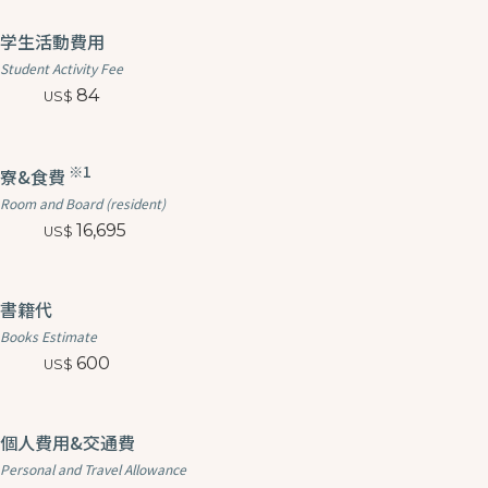
学生活動費用
Student Activity Fee
84
※1
寮&食費
Room and Board (resident)
16,695
書籍代
Books Estimate
600
個人費用&交通費
Personal and Travel Allowance