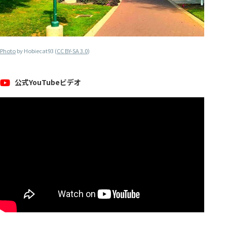
Photo
by Hobiecat93 (
CC BY-SA 3.0
)
公式YouTubeビデオ