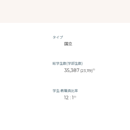
タイプ
国立
総学生数(学部生数)
35,387
(1)
(23,119)
学生-教職員比率
12 : 1
(1)