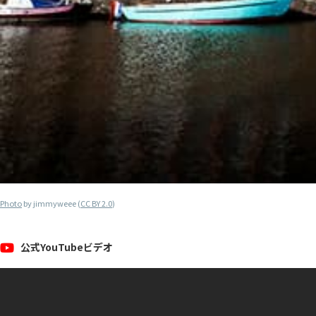
Photo
by jimmyweee (
CC BY 2.0
)
公式YouTubeビデオ