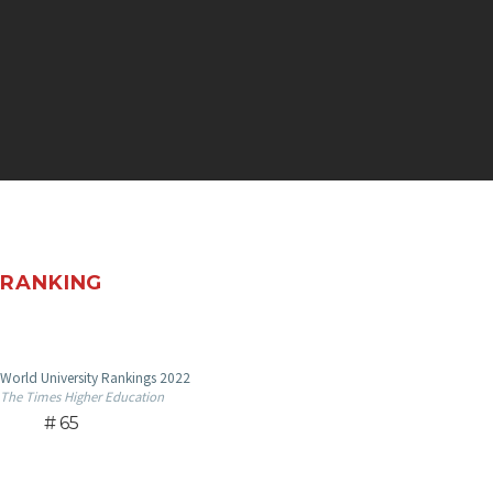
RANKING
World University Rankings 2022
The Times Higher Education
65