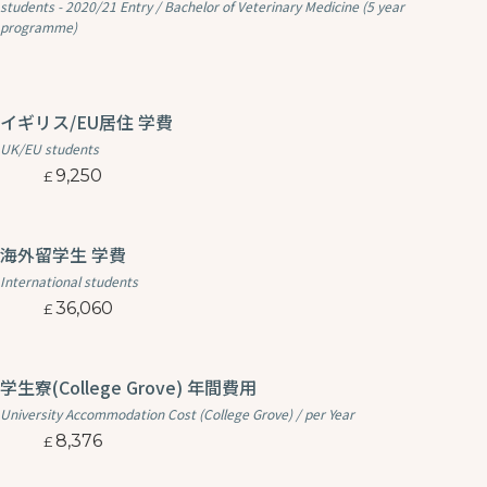
students - 2020/21 Entry / Bachelor of Veterinary Medicine (5 year
programme)
イギリス/EU居住 学費
UK/EU students
9,250
海外留学生 学費
International students
36,060
学生寮(College Grove) 年間費用
University Accommodation Cost (College Grove) / per Year
8,376