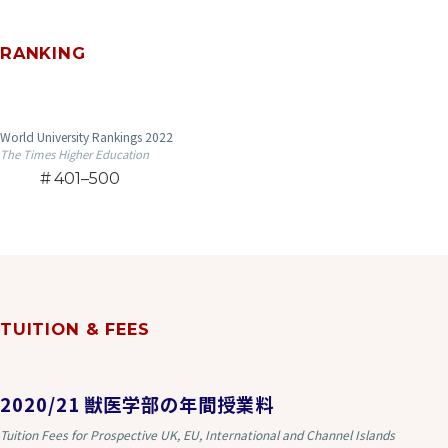
RANKING
World University Rankings 2022
The Times Higher Education
401–500
TUITION & FEES
2020/21 獣医学部の年間授業料
Tuition Fees for Prospective UK, EU, International and Channel Islands