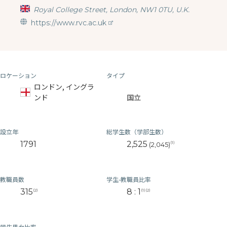
Royal College Street, London, NW1 0TU, U.K.
https://www.rvc.ac.uk
ロケーション
タイプ
ロンドン, イングラ
ンド
国立
設立年
総学生数（学部生数）
1791
2,525
(1)
(2,045)
教職員数
学生-教職員比率
315
8 : 1
(2)
(1)(2)
学生男女比率