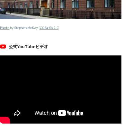
Photo
by Stephen McKay (
CC BY-SA 2.0
)
公式YouTubeビデオ