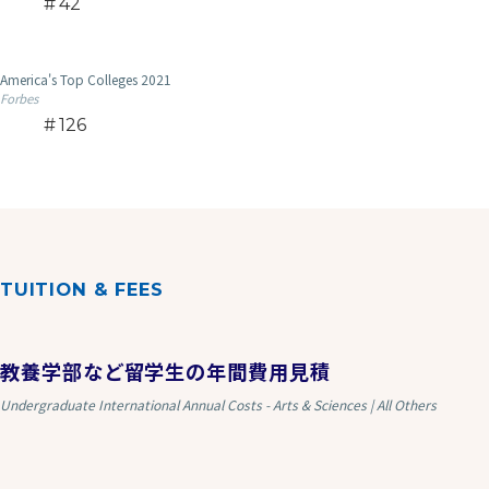
42
America's Top Colleges 2021
Forbes
126
TUITION & FEES
教養学部など留学生の年間費用見積
Undergraduate International Annual Costs - Arts & Sciences | All Others