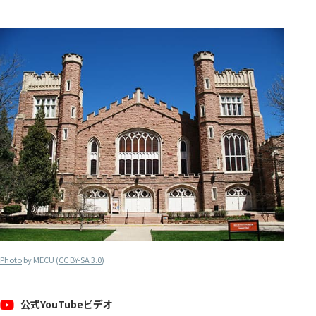
Photo
by MECU (
CC BY-SA 3.0
)
公式YouTubeビデオ