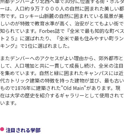
州都デンバーより北西へ車で30分に位置する街・ボルダ
ーは、人口約９万７０００人の自然に囲まれた美しい都
市です。ロッキー山脈麓の自然に囲まれている風景が美
しいのが特徴で教育水準が高く、治安がとてもよい街で
知られています。Forbes誌で『全米で最も知的な町ベス
ト２５』に選ばれたり、『全米で最も住みやすい町ラン
キング』で1位に選ばれました。
またデンバーへのアクセスがよい理由から、郊外都市と
して、人口増加と共に一貫して成長し続け、全米の注目
を集めています。自然と緑に囲まれたキャンパスには近
代カトリック建築の特徴を持った建物が並び、最も古い
もので1876年に建築された"Old Main"があります。現
在は大学の歴史を紹介するギャラリーとして使用されて
います。
注目される学部