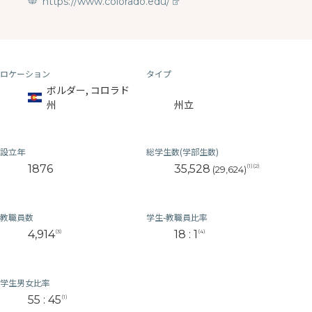
https://www.colorado.edu/
ロケーション
タイプ
ボルダー, コロラド
州
州立
設立年
総学生数(学部生数)
1876
35,528
(1)(2)
(29,624)
教職員数
学生-教職員比率
4,914
18 : 1
(3)
(4)
学生男女比率
55 : 45
(1)