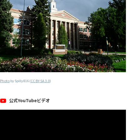
Photo
by Spilly816 (
CC BY-SA 3.0
)
公式YouTubeビデオ