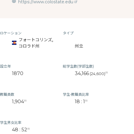
https://www.colostate.edu
ロケーション
タイプ
フォートコリンズ,
コロラド州
州立
設立年
総学生数(学部生数)
1870
34,166
(1)
(24,600)
教職員数
学生-教職員比率
1,904
18 : 1
(1)
(1)
学生男女比率
48 : 52
(1)