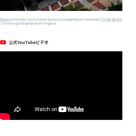
Photo
by Nicolas Tan/Creative Services/George Mason University (
CC BY-SA 4.0
)
/ Trimming & Brighten from Original
公式YouTubeビデオ