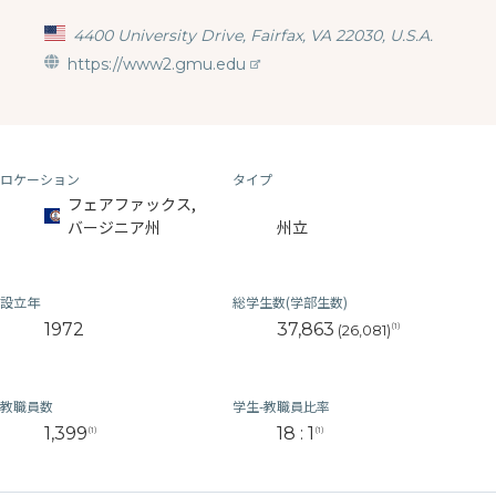
4400 University Drive, Fairfax, VA 22030, U.S.A.
https://www2.gmu.edu
ロケーション
タイプ
フェアファックス,
バージニア州
州立
設立年
総学生数(学部生数)
1972
37,863
(1)
(26,081)
教職員数
学生-教職員比率
1,399
18 : 1
(1)
(1)