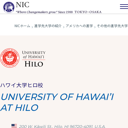
NICホーム
進学先大学の紹介
アメリカへの進学
その他の進学先大学
ハワイ大学ヒロ校
UNIVERSITY OF HAWAI’I
AT HILO
200 W. Kāwili St., Hilo, HI 96720-4091, U.S.A.