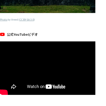
Photo
by Vreed (
CC BY-SA 3.0
)
公式YouTubeビデオ