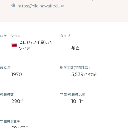
https://hilo.hawaii.edu
ロケーション
タイプ
ヒロ(ハワイ島), ハ
ワイ州
州立
設立年
総学生数(学部生数)
1970
3,539
(1)
(2,971)
教職員数
学生-教職員比率
298
18 : 1
(2)
(1)
学生男女比率
(1)