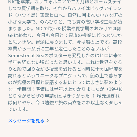
NICを卒業。カリフォルニアで二カ月ほどホームステイ
しつつ夏学期を取り、それからハワイはビッグアイラン
ド（ハワイ島）東部ヒロへ。自然に囲まれた小さな町の
小さな大学で、のんびりと、でも質の高い学校生活が始
まりました。NICで取った授業や夏学期のおかげでほぼ
GEは終わり、今日も今日とて専攻の授業にどっぷり...か
と思いきや。冒頭に戻りまして、今は船の上です。高校
卒業から一か所に二年と定住したことのない私が
Semester at Seaのポスターを発見したのはヒロに来て
半年も経たない頃だったと思います。これは世界をぐる
りと船で回りながら授業を受けると同時に十ヵ国程度を
訪れるというユニークなプログラムで、船の上で暮らす
のが究極の目標と豪語する私にとってはまさに夢のよう
な一学期間！準備には半年以上かかりましたが（19単位
とりながらビザの申請etc.はきつかった...）喉元過ぎれ
ば何とやら、今は勉強と旅の両立をこれ以上なく楽しん
でいます。
メッセージを見る