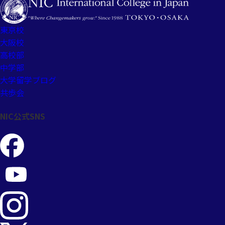
東京校
大阪校
高校部
中学部
大学留学ブログ
共歩会
NIC公式SNS