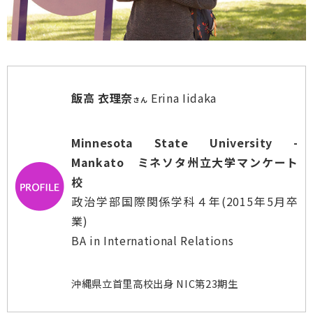
飯高 衣理奈
Erina Iidaka
さん
Minnesota State University -
Mankato ミネソタ州立大学マンケート
校
政治学部国際関係学科４年(2015年5月卒
業)
BA in International Relations
沖縄県立首里高校出身 NIC第23期生