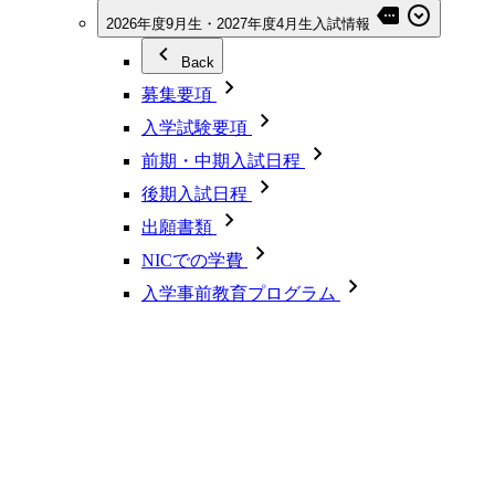
2026年度9月生・2027年度4月生入試情報
Back
募集要項
入学試験要項
前期・中期入試日程
後期入試日程
出願書類
NICでの学費
入学事前教育プログラム