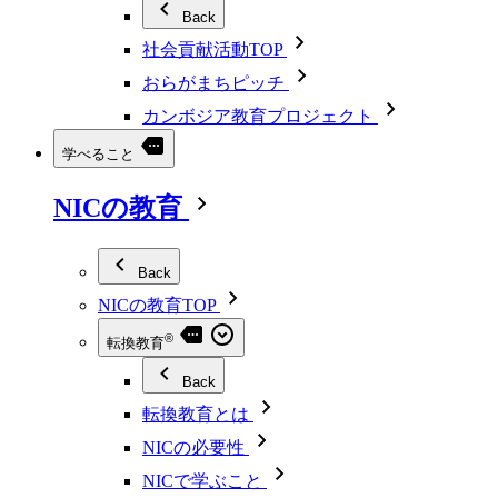
Back
社会貢献活動TOP
おらがまちピッチ
カンボジア教育プロジェクト
学べること
NICの教育
Back
NICの教育TOP
®
転換教育
Back
転換教育とは
NICの必要性
NICで学ぶこと