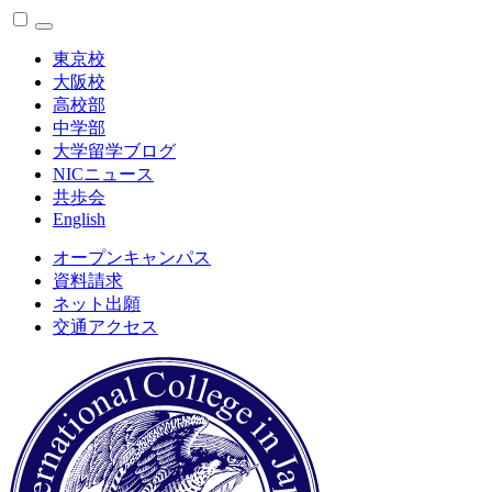
東京校
大阪校
高校部
中学部
大学留学ブログ
NICニュース
共歩会
English
オープンキャンパス
資料請求
ネット出願
交通アクセス