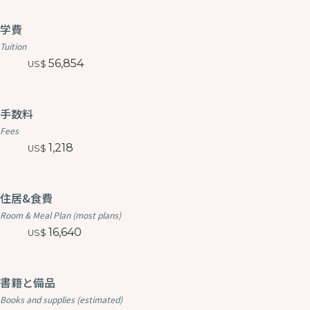
学費
Tuition
56,854
手数料
Fees
1,218
住居&食費
Room & Meal Plan (most plans)
16,640
書籍と備品
Books and supplies (estimated)