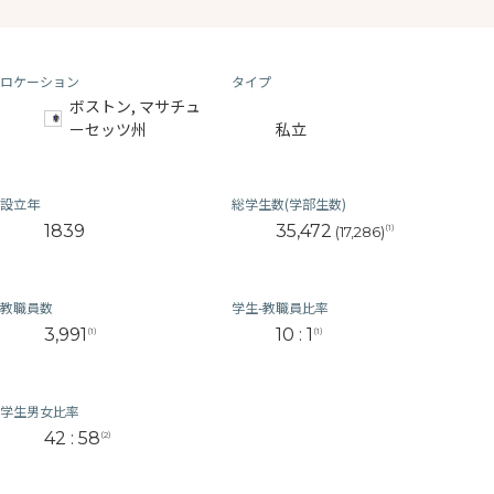
ロケーション
タイプ
ボストン, マサチュ
ーセッツ州
私立
設立年
総学生数(学部生数)
1839
35,472
(1)
(17,286)
教職員数
学生-教職員比率
3,991
10 : 1
(1)
(1)
学生男女比率
42 : 58
(2)