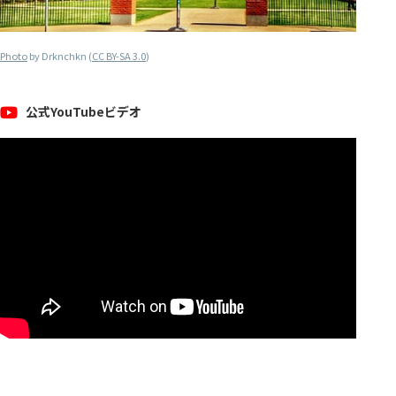
Photo
by Drknchkn (
CC BY-SA 3.0
)
公式YouTubeビデオ