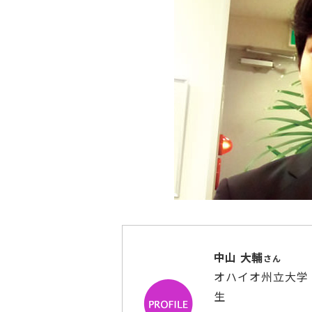
中山 大輔
さん
オハイオ州立大学 経
生