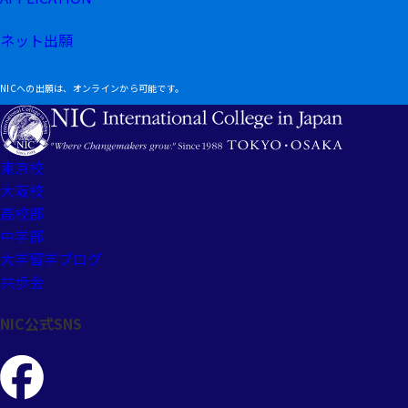
ネット出願
NICへの出願は、オンラインから可能です。
東京校
大阪校
高校部
中学部
大学留学ブログ
共歩会
NIC公式SNS