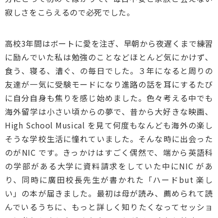
寂しさをこらえるので必死でした。
高校3年間はボートに愛を注ぎ、早朝から夜遅くまで練習
に励んでいた私は勉強のことなどほとんど気にかけず、
食う、寝る、漕ぐ、の毎日でした。３年になると周りの
友達が一気に受験モードになり進路の話を耳にするたび
に自分自身も焦りを感じ始めました。色々考える中でも
海外留学は小さい頃からの夢で、昔から大好きな映画、
High School Musical を見て何度もなんども海外の楽し
そうな学校生活に憧れていました。そんな時に出会った
のがNIC です。きっかけはすごく偶然で、端から英語科
の学部がある大学に資料請求をしていた中にNIC があ
り、同時に廣田校長先生が書かれた「ハードbut 楽し
い」の本が届きました。最初は母が読み、薦められて読
んでいるうちに、もっと詳しく知りたくなってセッショ