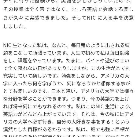
テイに行った経験から、英語を少しかじっていたので、
その授業は全く苦ではなく、むしろ英語で会話する楽し
さが久々に実感できました。そしてNIC に入る事を決意
しました。
NIC 生となった私は、なんと、毎日鬼のように出される課
題をこなして頑張っています。人生で初めて私は毎日勉強
をし、課題をやっています。たまに、バイトや遊びのせい
で全く寝れない日があったりしますが、この生活がとても
充実していて楽しいです。勉強をしながら、アメリカの大
学に入ったら何を学ぼうか、何になろうかと想像する事が
とても楽しいのです。日本と違い、アメリカの大学では様々
な分野を学ぶことができます。つまり、今の英語力を上げ
れば将来何にでもなれるのです。私はこのNIC 生活により、
英語力がどんどん上がっています。それは、今の私にはアメ
リカの大学へ必ず行き、自分の大好きな事をする！という
漠然とした目標があるからです。私は、誰でも強い目標が
あればそのために物凄く努力すると思います。だからこの