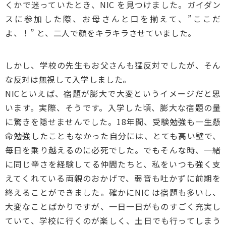
くかで迷っていたとき、NIC を見つけました。ガイダン
スに参加した際、お母さんと口を揃えて、”ここだ
よ、！” と、二人で顔をキラキラさせていました。
しかし、学校の先生もお父さんも猛反対でしたが、そん
な反対は無視して入学しました。
NICといえば、宿題が膨大で大変というイメージだと思
います。実際、そうです。入学した頃、膨大な宿題の量
に驚きを隠せませんでした。18年間、受験勉強も一生懸
命勉強したこともなかった自分には、とても高い壁で、
毎日を乗り越えるのに必死でした。でもそんな時、一緒
に同じ辛さを経験してる仲間たちと、私をいつも強く支
えてくれている両親のおかげで、弱音も吐かずに前期を
終えることができました。確かにNIC は宿題も多いし、
大変なことばかりですが、一日一日がものすごく充実し
ていて、学校に行くのが楽しく、土日でも行ってしまう