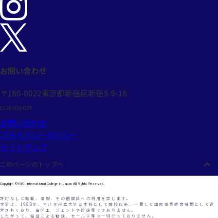
お問い合わせ
〒160-0022
東京都新宿区新宿5-9-16
0120-059-055
お問い合わせ
プライバシーポリシー
サイトマップ
このページのトップヘ
Copyright © NIC International College in Japan All Rights Reserved.
許可なしに転載、複製、その他媒体への利用を禁じます。
本学は、1988年、ネバダ州立大学日本校として開校以来、一貫して国際高等教育機関として運
営されており、留学エージェントや斡旋業ではありません。
したがって、電話による勧誘、セールス等は一切行っておりません。